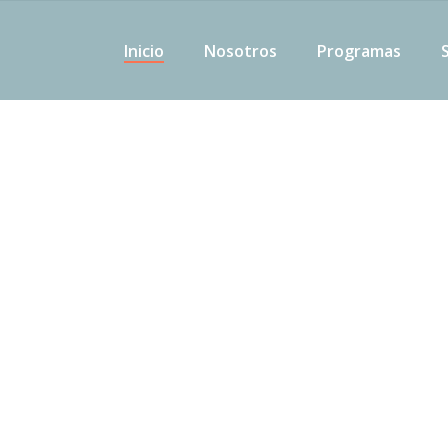
Inicio
Nosotros
Programas
ón prestadora de servicios de salud especia
, conformada por un equipo profesional interdisci
 el mejor servicio mediante una atención espec
abilitación. Ofrecemos variedad de servicios, pro