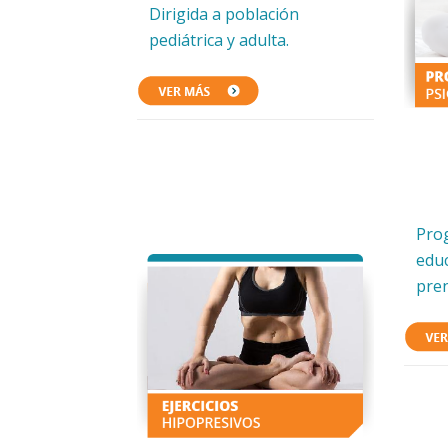
Dirigida a población
pediátrica y adulta.
Pro
educ
pren