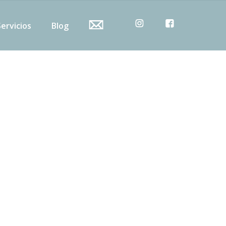
Servicios
Blog
lizada en el área de
plinario, comprometido
ializada, garantizando
cedimientos confiables,