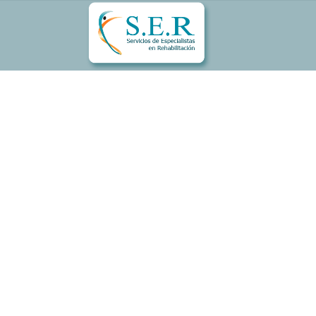
Somos una instituci
rehabilitación física
en ofrecer y mantener
integralidad en la reh